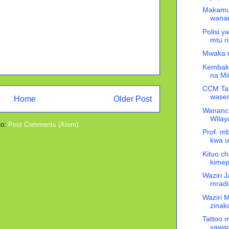
Makamu 
wananc
Polisi y
mtu r
Mwaka m
Kembaki 
na Mi
CCM Ta
wasema
Home
Older Post
Wananc
Wilay
to:
Post Comments (Atom)
Prof. m
kwa u
Kituo c
kimep
Waziri 
mradi
Waziri 
zinak
Tattoo 
yawa