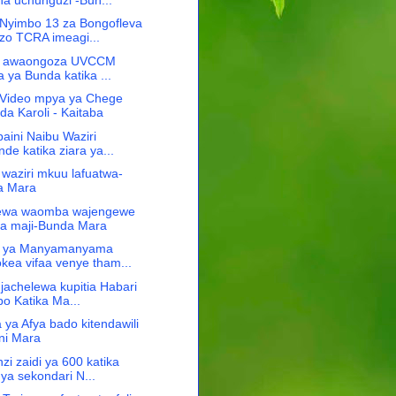
 Nyimbo 13 za Bongofleva
o TCRA imeagi...
ili awaongoza UVCCM
a ya Bunda katika ...
 Video mpya ya Chege
da Karoli - Kaitaba
baini Naibu Waziri
de katika ziara ya...
 waziri mkuu lafuatwa-
a Mara
hewa waomba wajengewe
 la maji-Bunda Mara
al ya Manyamanyama
kea vifaa venye tham...
jachelewa kupitia Habari
po Katika Ma...
ya Afya bado kitendawili
ni Mara
i zaidi ya 600 katika
 ya sekondari N...