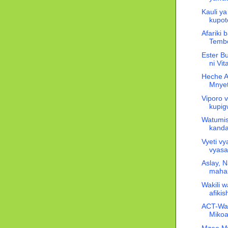
Kauli y
kupot
Afariki
Temb
Ester Bu
ni Vi
Heche A
Mnyeti
Viporo 
kupigw
Watumis
kanda
Vyeti vy
vyasa
Aslay, 
maha
Wakili 
afiki
ACT-Waz
Mikoa
Mzee Mw