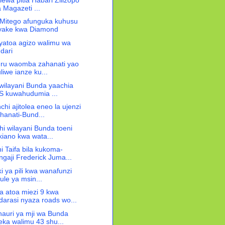
 Magazeti ...
Mitego afunguka kuhusu
 yake kwa Diamond
 yatoa agizo walimu wa
dari
uru waomba zahanati yao
liwe ianze ku...
 wilayani Bunda yaachia
 kuwahudumia ...
i ajitolea eneo la ujenzi
hanati-Bund...
i wilayani Bunda toeni
ikiano kwa wata...
 Taifa bila kukoma-
gaji Frederick Juma...
iki ya pili kwa wanafunzi
ule ya msin...
 atoa miezi 9 kwa
arasi nyaza roads wo...
auri ya mji wa Bunda
eka walimu 43 shu...