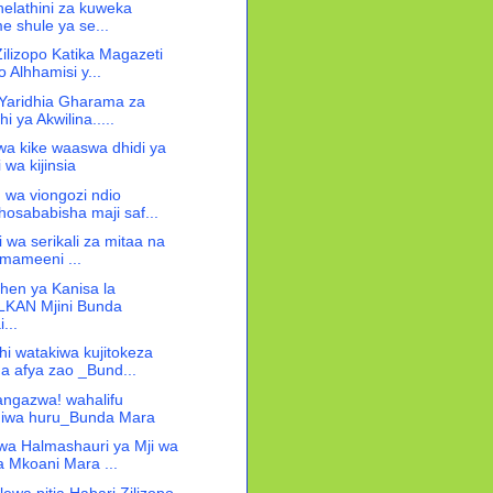
thelathini za kuweka
 shule ya se...
ilizopo Katika Magazeti
 Alhhamisi y...
i Yaridhia Gharama za
i ya Akwilina.....
wa kike waaswa dhidi ya
i wa kijinsia
 wa viongozi ndio
hosababisha maji saf...
 wa serikali za mitaa na
 simameeni ...
en ya Kanisa la
KAN Mjini Bunda
...
i watakiwa kujitokeza
a afya zao _Bund...
ngazwa! wahalifu
hiwa huru_Bunda Mara
wa Halmashauri ya Mji wa
 Mkoani Mara ...
ewa pitia Habari Zilizopo