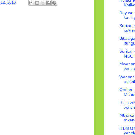
 12, 2018
Katika
Nay wa 
kauli
Serikali
sekon
Bitarag
ifungu
Serikali
NGO'S
Mwananch
wa za
Wananch
ushir
Ombeeni
Mchun
Hii ni w
wa sh
Mbarawa
mkand
Halmash
yapel