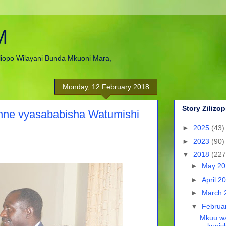
M
liopo Wilayani Bunda Mkuoni Mara,
Monday, 12 February 2018
Story Zilizop
 nne vyasababisha Watumishi
►
2025
(43)
►
2023
(90)
▼
2018
(227
►
May 2
►
April 2
►
March 
▼
Februa
Mkuu wa
kupis