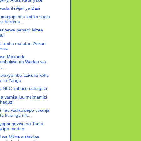
afariki Ajali ya Basi
 haiogopi mtu katika suala
uvi haramu...
asipewe pen­alti: Mzee
ali
 amtia matatani Askari
reza
 wa Makonda
ambuliwa na Wadau wa
,...
Mwakyembe azivulia kofia
a na Yanga
a NEC kuhusu uchaguzi
 yamjia juu msimamizi
haguzi
i nao walikuwepo uwanja
ifa kuiunga mk...
i yapongezwa na Tucta
ulipa madeni
i wa Mkoa watakiwa