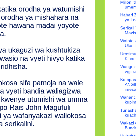
Milioni 
umeme
tika orodha ya watumishi
Habari Z
 orodha ya mishahara na
ya Leo
te hawana madai yoyote
Serikal
a.
Mazish
Watoto 
Ukatil
 ukaguzi wa kushtukiza
Urasimu
asio na vyeti hivyo katika
Kinac
iridhisha.
Viongozi
vijiji
Kompash
okosa sifa pamoja na wale
ANGIL
imesai
a vyeti bandia waliagizwa
Wananch
 kwenye utumishi wa umma
kupim
o Rais John Magufuli
Tunasha
idi ya wafanyakazi waliokosa
kuac
serikalini.
Wakazi 
Bunda
Hujachel