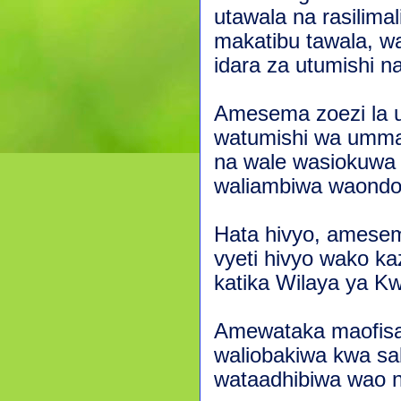
utawala na rasilima
makatibu tawala, w
idara za utumishi n
Amesema zoezi la u
watumishi wa umma 
na wale wasiokuwa 
waliambiwa waondok
Hata hivyo, amese
vyeti hivyo wako kaz
katika Wilaya ya K
Amewataka maofisa
waliobakiwa kwa s
wataadhibiwa wao 