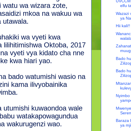
UVCCM T
li watu wa wizara zote,
elfu t
asaidizi mkoa na wakuu wa
Wazazi 
ya Na
a utawala.
Hii kal
Wananch
hakiki wa vyeti kwa
walal
lilihitimishwa Oktoba, 2017
Zahanat
muugu
na vyeti vya kidato cha nne
Bado hu
e kwa hiari yao.
Ziliz
Bado hu
ma bado watumishi wasio na
Ziliz
ini kama ilivyobainika
Mtanzan
kulev
wimba.
Nyimbo 
yampo
 utumishi kuwaondoa wale
Mwenyek
Seren
ababu watakapowagundua
Baraza 
na wakurugenzi wao.
ya mj