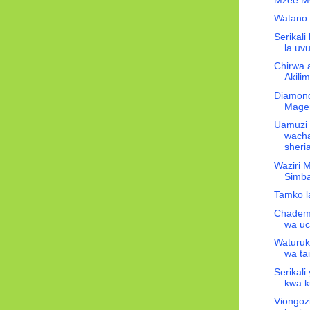
Watano w
Serikali
la uv
Chirwa 
Akilim
Diamond
Mage
Uamuzi
wach
sheria
Waziri 
Simb
Tamko l
Chadema
wa uc
Waturuk
wa ta
Serikal
kwa k
Viongoz