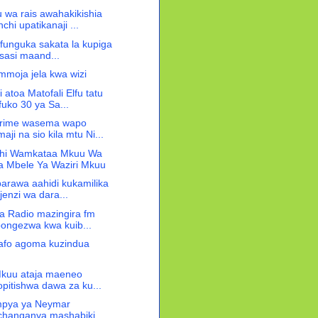
wa rais awahakikishia
hi upatikanaji ...
afunguka sakata la kupiga
isasi maand...
moja jela kwa wizi
atoa Matofali Elfu tatu
fuko 30 ya Sa...
rime wasema wapo
ji na sio kila mtu Ni...
hi Wamkataa Mkuu Wa
a Mbele Ya Waziri Mkuu
barawa aahidi kukamilika
jenzi wa dara...
ha Radio mazingira fm
ongezwa kwa kuib...
Jafo agoma kuzindua
Mkuu ataja maeneo
opitishwa dawa za ku...
mpya ya Neymar
changanya mashabiki