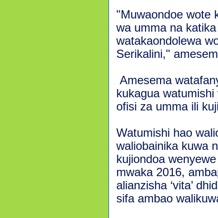
"Muwaondoe wote ka
wa umma na katika
watakaondolewa wo
Serikalini," amesem
Amesema watafanya
kukagua watumishi w
ofisi za umma ili kuj
Watumishi hao wali
waliobainika kuwa n
kujiondoa wenyewe
mwaka 2016, ambap
alianzisha ‘vita’ dh
sifa ambao walikuwa 