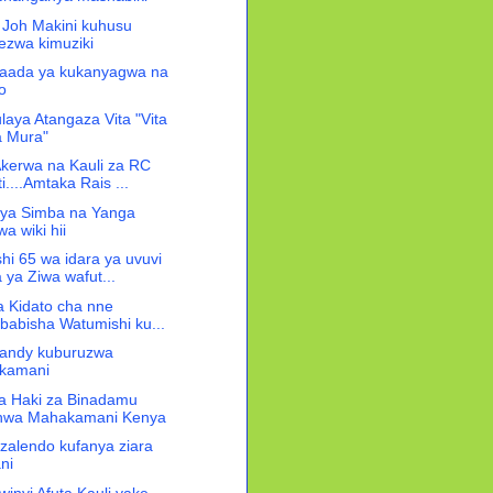
a Joh Makini kuhusu
ezwa kimuziki
 baada ya kukanyagwa na
o
laya Atangaza Vita "Vita
ta Mura"
kerwa na Kauli za RC
....Amtaka Rais ...
vya Simba na Yanga
a wiki hii
hi 65 wa idara ya uvuvi
 ya Ziwa wafut...
a Kidato cha nne
babisha Watumishi ku...
Nandy kuburuzwa
kamani
wa Haki za Binadamu
shwa Mahakamani Kenya
alendo kufanya ziara
ni
inyi Afuta Kauli yake