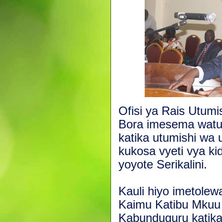
Ofisi ya Rais Utum
Bora imesema watu
katika utumishi w
kukosa vyeti vya k
yoyote Serikalini.
Kauli hiyo imetolew
Kaimu Katibu Mkuu k
Kabunduguru katika