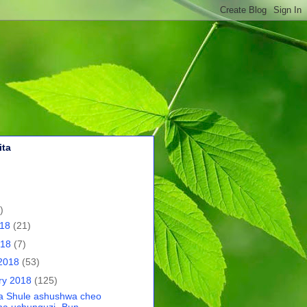
ita
)
018
(21)
018
(7)
2018
(53)
ry 2018
(125)
 Shule ashushwa cheo
ha uchunguzi -Bun...