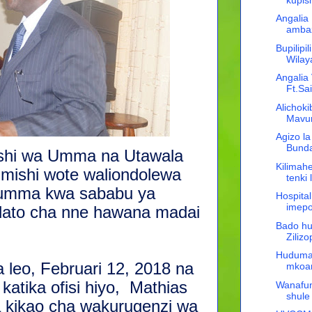
Angalia
ambaz
Bupilip
Wilay
Angalia
Ft.Sai
Alichoki
Mavun
Agizo la
Bund
ishi wa Umma na Utawala
Kilima
mishi wote waliondolewa
tenki
a umma kwa sababu ya
Hospit
imepo
idato cha nne hawana madai
Bado hu
Zilizo
Huduma 
a leo, Februari 12, 2018 na
mkoa
atika ofisi hiyo, Mathias
Wanafunz
shule
 kikao cha wakurugenzi wa