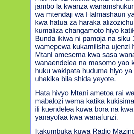
jambo la kwanza wanamshukur
wa mtendaji wa Halmashauri y
kwa hatua za haraka alizozich
kumaliza changamoto hiyo kati
Bunda ikiwa ni pamoja na siku
wamepewa kukamilisha ujenzi 
Mtani amesema kwa sasa wana
wanaendelea na masomo yao 
huku wakipata huduma hiyo ya
uhakika bila shida yeyote.
Hata hivyo Mtani ametoa rai w
mabalozi wema katika kukisim
ili kuendelea kuwa bora na kwa
yanayofaa kwa wanafunzi.
Itakumbuka kuwa Radio Mazingi