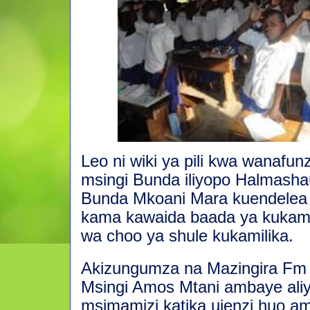
Leo ni wiki ya pili kwa wanafun
msingi Bunda iliyopo Halmashau
Bunda Mkoani Mara kuendele
kama kawaida baada ya kukamil
wa choo ya shule kukamilika.
Akizungumza na Mazingira Fm 
Msingi Amos Mtani ambaye ali
msimamizi katika ujenzi huo 