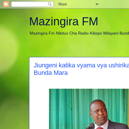
Mazingira FM
Mazingira Fm Nikituo Cha Radio Kiliopo Wilayani Bun
Jiungeni katika vyama vya ushirik
Bunda Mara