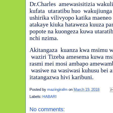
Dr.Charles
amewasisitizia wakul
kufata
utaratibu huo
wakujiunga
ushirika vilivyopo katika maeneo
atakaye kiuka hataweza kuuza p
popote na kuongeza kuwa utarati
nchi nzima.
Akitangaza
kuanza kwa msimu w
waziri Tizeba amesema kuwa ms
rasmi mei mosi ambapo amewam
wasiwe na wasiwasi kuhusu bei 
itatangazwa hivi karibuni.
Posted by
mazingirafm
on
March 19, 2018
Labels:
HABARI
No comments: