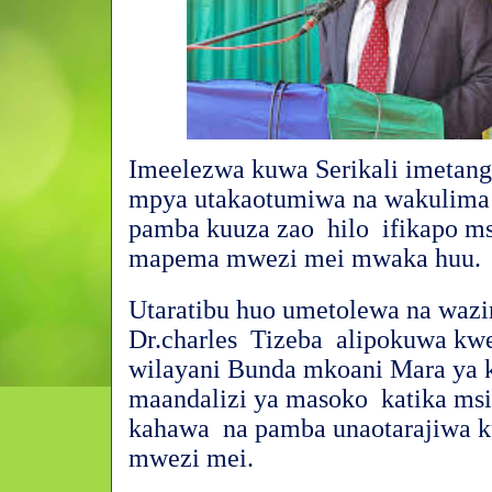
Imeelezwa kuwa Serikali imetang
mpya utakaotumiwa na wakulima 
pamba kuuza zao
hilo
ifikapo 
mapema mwezi mei mwaka huu.
Utaratibu huo umetolewa na wazi
Dr.charles
Tizeba
alipokuwa kwe
wilayani Bunda mkoani Mara ya 
maandalizi ya masoko
katika ms
kahawa
na pamba unaotarajiwa
mwezi mei.