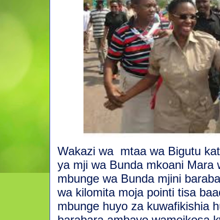
Wakazi wa
mtaa wa Bigutu kat
ya mji wa Bunda mkoani Mara w
mbunge wa Bunda mjini baraba
wa kilomita moja pointi tisa baa
mbunge huyo za kuwafikishia 
barabara ambayo wameikosa k