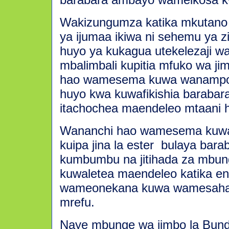
Wakizungumza katika mkutano u
ya ijumaa ikiwa ni sehemu ya 
huyo ya kukagua utekelezaji wa
mbalimbali kupitia mfuko wa j
hao wamesema kuwa wanamp
huyo kwa kuwafikishia baraba
itachochea maendeleo mtaani 
Wananchi hao wamesema ku
kuipa jina la ester
bulaya barab
kumbumbu na jitihada za mbun
kuwaletea maendeleo katika en
wameonekana kuwa wamesaha
mrefu.
Naye mbunge wa jimbo la Bunda