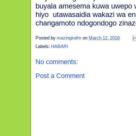
buyala amesema kuwa uwepo 
hiyo
utawasaidia wakazi wa ene
changamoto ndogondogo zinazo
Posted by
mazingirafm
on
March 12, 2018
Labels:
HABARI
No comments:
Post a Comment