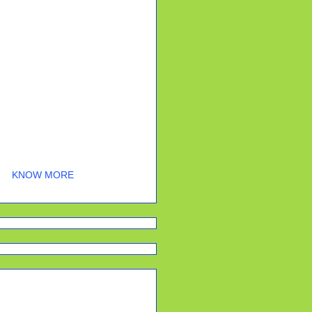
one is a fully-featured
theme created to help you
 manage your audio podcast
e in no time. No coding
required - choose a layout,
content and let your voice
be heard!
KNOW MORE