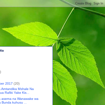
ita
)
ber 2017
(20)
 Amtandika Mshale Na
a Rafiki Yake Kis...
a asema na Wanawake wa
a Bunda kuhusu ...