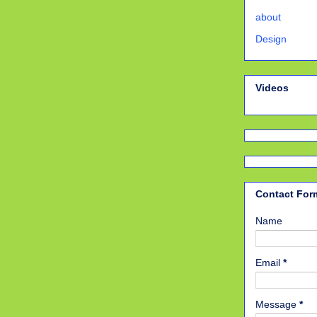
about
Design
Videos
Contact For
Name
Email
*
Message
*