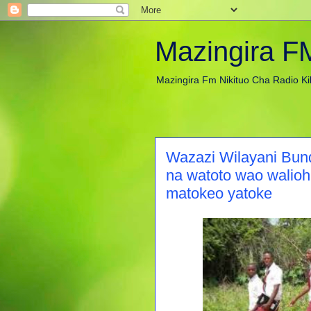
Mazingira F
Mazingira Fm Nikituo Cha Radio Ki
Wazazi Wilayani Bun
na watoto wao walioh
matokeo yatoke