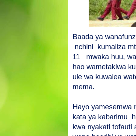
Baada ya wanafunzi
nchini kumaliza m
11 mwaka huu, waz
hao wametakiwa kue
ule wa kuwalea wato
mema.
Hayo yamesemwa n
kata ya kabarimu h
kwa nyakati tofau