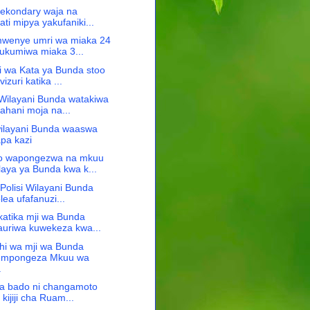
sekondary waja na
ati mipya yakufaniki...
mwenye umri wa miaka 24
kumiwa miaka 3...
i wa Kata ya Bunda stoo
izuri katika ...
Wilayani Bunda watakiwa
sahani moja na...
wilayani Bunda waaswa
pa kazi
 wapongezwa na mkuu
laya ya Bunda kwa k...
 Polisi Wilayani Bunda
lea ufafanuzi...
katika mji wa Bunda
uriwa kuwekeza kwa...
i wa mji wa Bunda
mpongeza Mkuu wa
.
a bado ni changamoto
 kijiji cha Ruam...