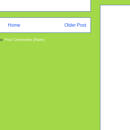
Home
Older Post
to:
Post Comments (Atom)
p
t