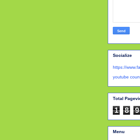
Socialize
https://www.
youtube coun
Total Pagev
1
8
9
Menu