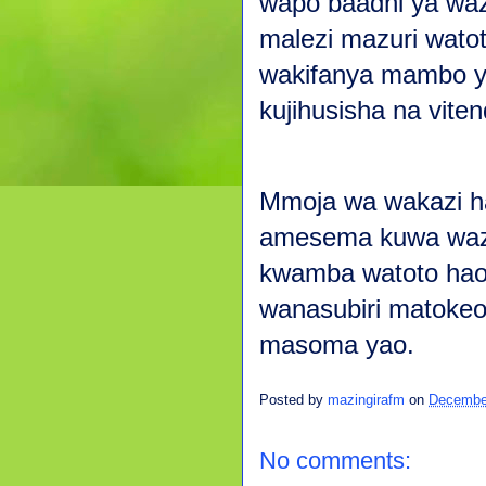
wapo baadhi ya waz
malezi mazuri wato
wakifanya mambo y
kujihusisha na vite
Mmoja wa wakazi h
amesema kuwa waz
kwamba watoto hao 
wanasubiri matokeo
masoma yao.
Posted by
mazingirafm
on
Decembe
No comments: