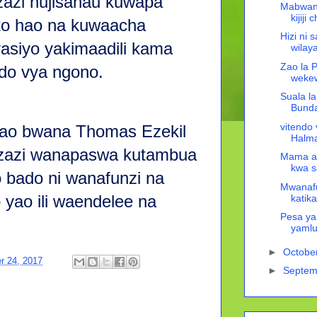
azi hujisahau kuwapa
Mabwana
kijiji
to hao na kuwaacha
Hizi ni 
asiyo yakimaadili kama
wilay
Zao la 
ndo vya ngono.
wekew
Suala la
Bunda
vitendo 
ao bwana Thomas Ezekil
Halma
azi wanapaswa kutambua
Mama a
kwa s
bado ni wanafunzi na
Mwanafu
 yao ili waendelee na
katik
Pesa ya
yamlu
►
Octobe
r 24, 2017
►
Septem