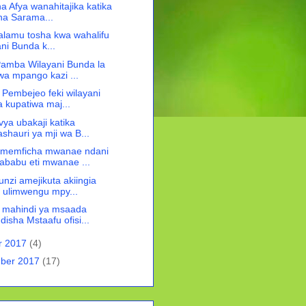
 Afya wanahitajika katika
 cha Sarama...
salamu tosha kwa wahalifu
ani Bunda k...
Pamba Wilayani Bunda la
a mpango kazi ...
 Pembejeo feki wilayani
 kupatiwa maj...
vya ubakaji katika
shauri ya mji wa B...
memficha mwanae ndani
ababu eti mwanae ...
nzi amejikuta akiingia
a ulimwengu mpy...
 mahindi ya msaada
disha Mstaafu ofisi...
r 2017
(4)
ber 2017
(17)