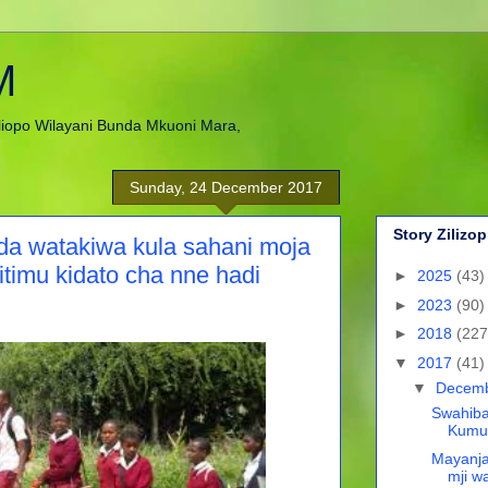
M
liopo Wilayani Bunda Mkuoni Mara,
Sunday, 24 December 2017
Story Zilizop
da watakiwa kula sahani moja
itimu kidato cha nne hadi
►
2025
(43)
►
2023
(90)
►
2018
(227
▼
2017
(41)
▼
Decem
Swahiba
Kumuu
Mayanj
mji w