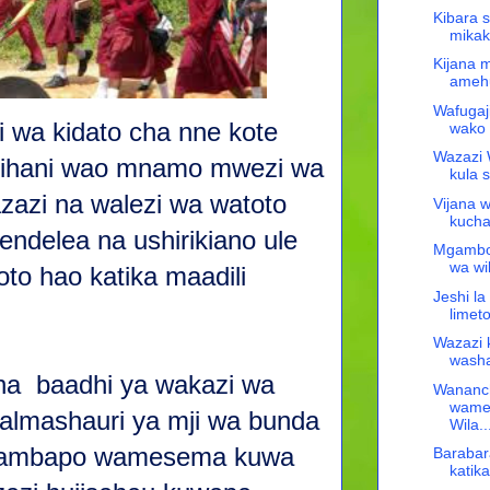
Kibara 
mikak
Kijana 
amehu
Wafugaj
 wa kidato cha nne kote
wako v
Wazazi 
tihani wao mnamo mwezi wa
kula 
azi na walezi wa watoto
Vijana 
kucha
ndelea na ushirikiano ule
Mgambo
wa wi
to hao katika maadili
Jeshi la
limeto
Wazazi 
washa
a baadhi ya wakazi wa
Wananch
wame
almashauri ya mji wa bunda
Wila..
ti ambapo wamesema kuwa
Barabar
katika