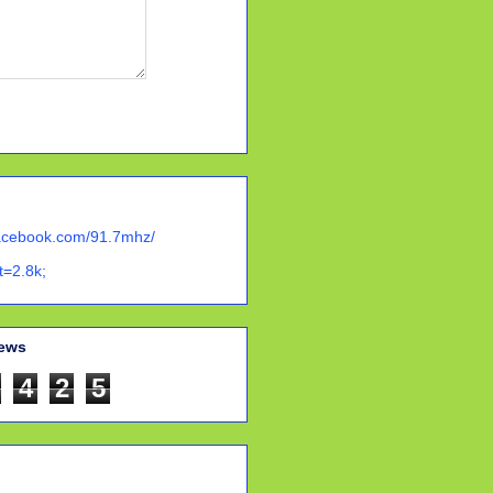
facebook.com/91.7mhz/
t=2.8k;
iews
4
2
5